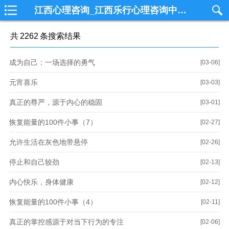
江西心理咨询_江西乐行心理咨询中心_南昌心理咨询_国内一线从事个案心理咨询专业机构
共
2262
条搜索结果
成为自己：一场选择的勇气
[03-06]
元宵喜乐
[03-03]
真正的尊严，源于内心的稳固
[03-01]
恢复能量的100件小事（7）
[02-27]
允许生活在灰色地带悬停
[02-26]
停止和自己较劲
[02-13]
内心快乐，身体健康
[02-12]
恢复能量的100件小事（4）
[02-11]
真正的掌控感源于对当下行为的专注
[02-06]