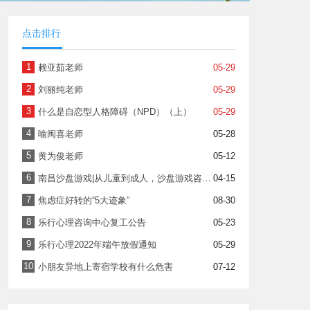
点击排行
1
赖亚茹老师
05-29
2
刘丽纯老师
05-29
3
什么是自恋型人格障碍（NPD）（上）
05-29
4
喻闽喜老师
05-28
5
黄为俊老师
05-12
6
南昌沙盘游戏|从儿童到成人，沙盘游戏咨询中常见的十个问题（下）
04-15
7
焦虑症好转的“5大迹象”​
08-30
8
乐行心理咨询中心复工公告
05-23
9
乐行心理2022年端午放假通知
05-29
10
小朋友异地上寄宿学校有什么危害
07-12