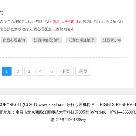
劲
青少年心理辅导,江西抑郁症治疗,
南昌心理咨询
,江西焦虑症治疗,江西音乐治疗,
,南昌沙盘游戏治疗,江西心理医生,江西婚姻咨询
南昌心理咨询
江西抑郁症治疗
江西焦虑症治疗
江西青少年
1
2
3
4
5
下页
尾页
COPYRIGHT (C) 2011 www.jxlxxl.com 乐行心理机构 ALL RIGHTS RESERVE
系地址：南昌市北京西路江西师范大学科技园305室 咨询热线：0791—885003
赣ICP备11201665号
Powered By YzmCMS内容管理系统 © 2014-2022 袁志蒙工作室