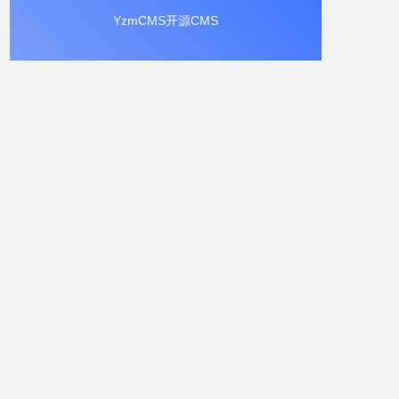
YzmCMS开源CMS